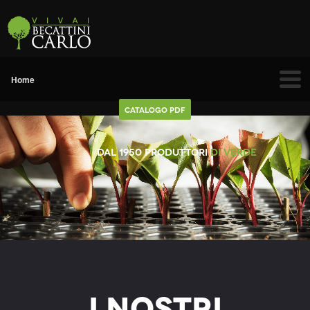
Catalogo Pdf
caption sft tara-slider-title
Dal 1950 produttori
di Verde
I nostri