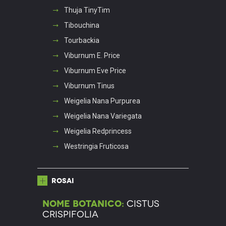
Thuja TinyTim
Tibouchina
Tourbackia
Viburnum E. Price
Viburnum Eve Price
Viburnum Tinus
Weigelia Nana Purpurea
Weigelia Nana Variegata
Weigelia Redprincess
Westringia Fruticosa
Rosai
Nome botanico:
Cistus
Crispifolia