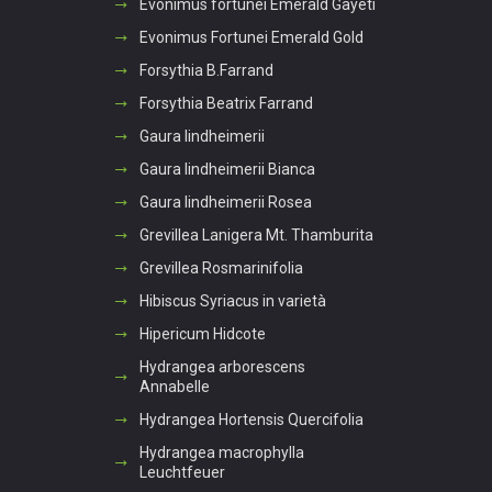
Evonimus fortunei Emerald Gayeti
Evonimus Fortunei Emerald Gold
Forsythia B.Farrand
Forsythia Beatrix Farrand
Gaura lindheimerii
Gaura lindheimerii Bianca
Gaura lindheimerii Rosea
Grevillea Lanigera Mt. Thamburita
Grevillea Rosmarinifolia
Hibiscus Syriacus in varietà
Hipericum Hidcote
Hydrangea arborescens
Annabelle
Hydrangea Hortensis Quercifolia
Hydrangea macrophylla
Leuchtfeuer