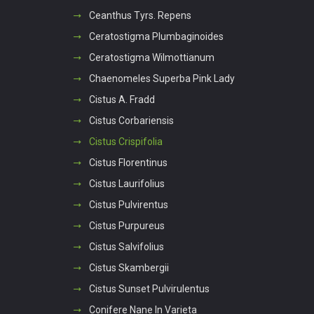
Ceanthus Tyrs. Repens
Ceratostigma Plumbaginoides
Ceratostigma Wilmottianum
Chaenomeles Superba Pink Lady
Cistus A. Fradd
Cistus Corbariensis
Cistus Crispifolia
Cistus Florentinus
Cistus Laurifolius
Cistus Pulvirentus
Cistus Purpureus
Cistus Salvifolius
Cistus Skambergii
Cistus Sunset Pulvirulentus
Conifere Nane In Varieta