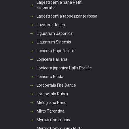
Lagestroemia nana Petit
Emperator
Lagestroemia tappezzante rossa
Lavatera Rosea
Ligustrum Japonica
Ligustrum Sinensis
Lonicera Caprifolium
Lonicera Halliana
Lonicera japonica Hall's Prolific
Lonicera Nitida
Loropetala Fire Dance
Loropetalo Rubra
Melograno Nano
Mirto Tarentina
Myrtus Communis
Myrtus Communis - Mirto