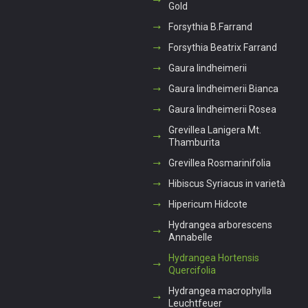
Gold
Forsythia B.Farrand
Forsythia Beatrix Farrand
Gaura lindheimerii
Gaura lindheimerii Bianca
Gaura lindheimerii Rosea
Grevillea Lanigera Mt.
Thamburita
Grevillea Rosmarinifolia
Hibiscus Syriacus in varietà
Hipericum Hidcote
Hydrangea arborescens
Annabelle
Hydrangea Hortensis
Quercifolia
Hydrangea macrophylla
Leuchtfeuer