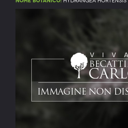
Nome botanico:
Hydrangea Hortensis 