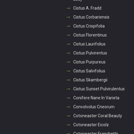
Cistus A. Fradd
Cistus Corbariensis
Cistus Crispifolia
Cistus Florentinus
Cistus Laurifolius
Cistus Pulvirentus
Cistus Purpureus
Cistus Salvifolius
Cistus Skambergii
Cistus Sunset Pulvirulentus
Conifere Nane In Varieta
Convolvolus Cneorum
Cotoneaster Coral Beauty
Cotoneaster Eicolz
Cotoneaster Franchettii