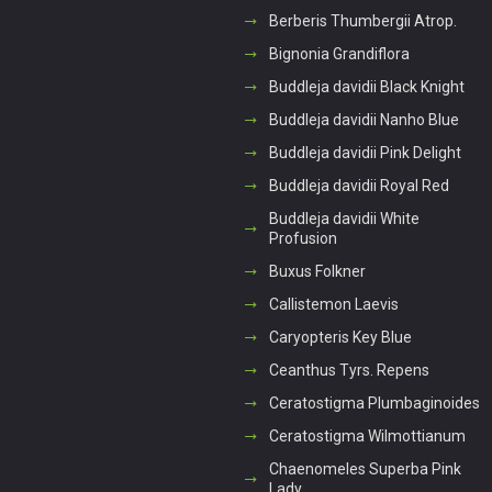
Berberis Thumbergii Atrop.
Bignonia Grandiflora
Buddleja davidii Black Knight
Buddleja davidii Nanho Blue
Buddleja davidii Pink Delight
Buddleja davidii Royal Red
Buddleja davidii White
Profusion
Buxus Folkner
Callistemon Laevis
Caryopteris Key Blue
Ceanthus Tyrs. Repens
Ceratostigma Plumbaginoides
Ceratostigma Wilmottianum
Chaenomeles Superba Pink
Lady