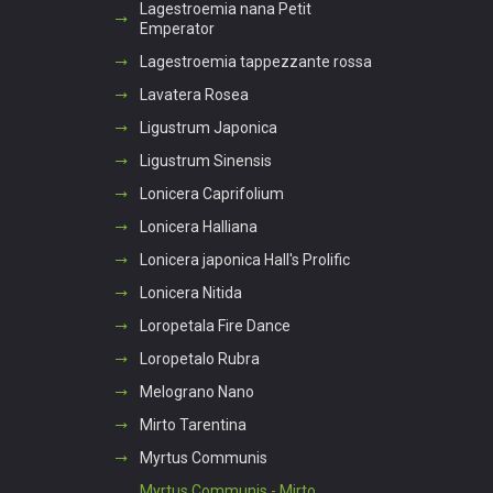
Lagestroemia nana Petit
Emperator
Lagestroemia tappezzante rossa
Lavatera Rosea
Ligustrum Japonica
Ligustrum Sinensis
Lonicera Caprifolium
Lonicera Halliana
Lonicera japonica Hall's Prolific
Lonicera Nitida
Loropetala Fire Dance
Loropetalo Rubra
Melograno Nano
Mirto Tarentina
Myrtus Communis
Myrtus Communis - Mirto