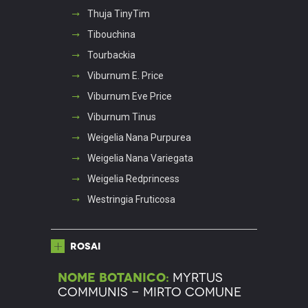
Thuja TinyTim
Tibouchina
Tourbackia
Viburnum E. Price
Viburnum Eve Price
Viburnum Tinus
Weigelia Nana Purpurea
Weigelia Nana Variegata
Weigelia Redprincess
Westringia Fruticosa
Rosai
Nome botanico:
Myrtus
Communis - Mirto Comune