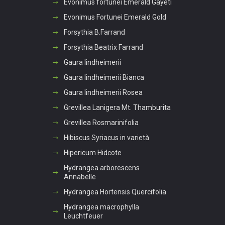
Evonimus fortunei Emerald Gayeti
Evonimus Fortunei Emerald Gold
Forsythia B.Farrand
Forsythia Beatrix Farrand
Gaura lindheimerii
Gaura lindheimerii Bianca
Gaura lindheimerii Rosea
Grevillea Lanigera Mt. Thamburita
Grevillea Rosmarinifolia
Hibiscus Syriacus in varietà
Hipericum Hidcote
Hydrangea arborescens
Annabelle
Hydrangea Hortensis Quercifolia
Hydrangea macrophylla
Leuchtfeuer