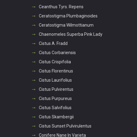
Ceanthus Tyrs. Repens
Ceratostigma Plumbaginoides
Ceratostigma Wilmottianum
Chaenomeles Superba Pink Lady
Cistus A. Fradd
Cistus Corbariensis
Cistus Crispifolia
Cistus Florentinus
Cistus Laurifolius
Cistus Pulvirentus
Cistus Purpureus
Cistus Salvifolius
Cistus Skambergii
Cistus Sunset Pulvirulentus
Conifere Nane In Varieta