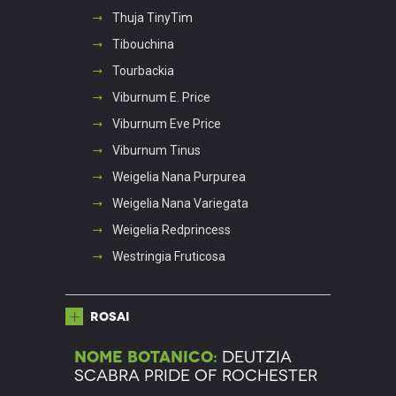
Thuja TinyTim
Tibouchina
Tourbackia
Viburnum E. Price
Viburnum Eve Price
Viburnum Tinus
Weigelia Nana Purpurea
Weigelia Nana Variegata
Weigelia Redprincess
Westringia Fruticosa
Rosai
Nome botanico:
Deutzia
scabra Pride Of Rochester