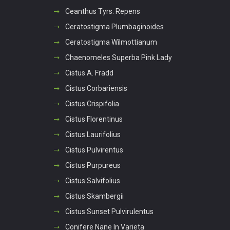
Ceanthus Tyrs. Repens
Ceratostigma Plumbaginoides
Ceratostigma Wilmottianum
Chaenomeles Superba Pink Lady
Cistus A. Fradd
Cistus Corbariensis
Cistus Crispifolia
Cistus Florentinus
Cistus Laurifolius
Cistus Pulvirentus
Cistus Purpureus
Cistus Salvifolius
Cistus Skambergii
Cistus Sunset Pulvirulentus
Conifere Nane In Varieta