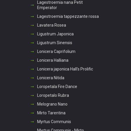
Lagestroemia nana Petit
Emperator
Lagestroemia tappezzante rossa
Lavatera Rosea
Ligustrum Japonica
Ligustrum Sinensis
Lonicera Caprifolium
Lonicera Halliana
Lonicera japonica Hall's Prolific
Lonicera Nitida
Loropetala Fire Dance
Loropetalo Rubra
Melograno Nano
Mirto Tarentina
Myrtus Communis
Myrtus Communis - Mirto