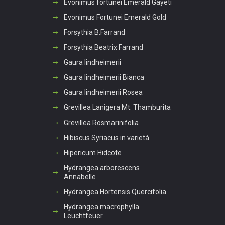
Evonimus fortunei Emerald Gayeti
Evonimus Fortunei Emerald Gold
Forsythia B.Farrand
Forsythia Beatrix Farrand
Gaura lindheimerii
Gaura lindheimerii Bianca
Gaura lindheimerii Rosea
Grevillea Lanigera Mt. Thamburita
Grevillea Rosmarinifolia
Hibiscus Syriacus in varietà
Hipericum Hidcote
Hydrangea arborescens
Annabelle
Hydrangea Hortensis Quercifolia
Hydrangea macrophylla
Leuchtfeuer