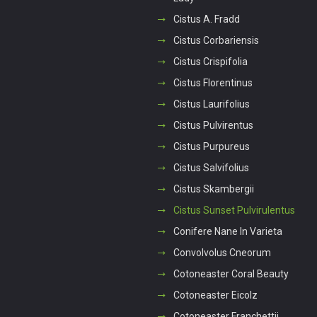
Cistus A. Fradd
Cistus Corbariensis
Cistus Crispifolia
Cistus Florentinus
Cistus Laurifolius
Cistus Pulvirentus
Cistus Purpureus
Cistus Salvifolius
Cistus Skambergii
Cistus Sunset Pulvirulentus
Conifere Nane In Varieta
Convolvolus Cneorum
Cotoneaster Coral Beauty
Cotoneaster Eicolz
Cotoneaster Franchettii