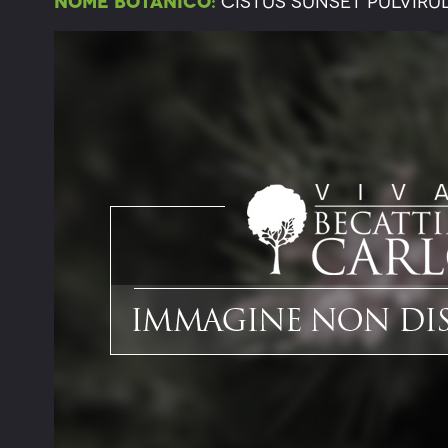
Nome botanico:
Cistus Sunset Pulviru