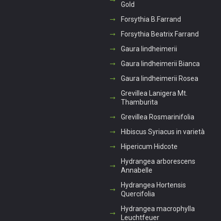
Gold
Forsythia B.Farrand
Forsythia Beatrix Farrand
Gaura lindheimerii
Gaura lindheimerii Bianca
Gaura lindheimerii Rosea
Grevillea Lanigera Mt.
Thamburita
Grevillea Rosmarinifolia
Hibiscus Syriacus in varietà
Hipericum Hidcote
Hydrangea arborescens
Annabelle
Hydrangea Hortensis
Quercifolia
Hydrangea macrophylla
Leuchtfeuer