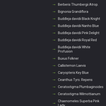
Berberis Thumbergii Atrop.
Bignonia Grandiflora
Buddleja davidii Black Knight
Buddleja davidii Nanho Blue
Buddleja davidii Pink Delight
Buddleja davidii Royal Red
Buddleja davidii White
Profusion
Buxus Folkner
Callistemon Laevis
Caryopteris Key Blue
Ceanthus Tyrs. Repens
Ceratostigma Plumbaginoides
Ceratostigma Wilmottianum
Chaenomeles Superba Pink
Lady