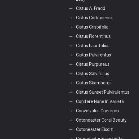
Cistus A. Fradd
Cistus Corbariensis
Cistus Crispifolia
Cistus Florentinus
Cistus Laurifolius
Cistus Pulvirentus
Cistus Purpureus
Cistus Salvifolius
Cistus Skambergii
Cistus Sunset Pulvirulentus
Conifere Nane In Varieta
Convolvolus Cneorum
Cotoneaster Coral Beauty
Cotoneaster Eicolz
Cotoneaster Franchettii