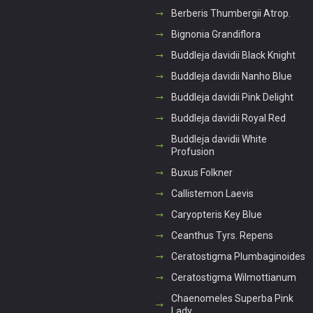
Berberis Thumbergii Atrop.
Bignonia Grandiflora
Buddleja davidii Black Knight
Buddleja davidii Nanho Blue
Buddleja davidii Pink Delight
Buddleja davidii Royal Red
Buddleja davidii White
Profusion
Buxus Folkner
Callistemon Laevis
Caryopteris Key Blue
Ceanthus Tyrs. Repens
Ceratostigma Plumbaginoides
Ceratostigma Wilmottianum
Chaenomeles Superba Pink
Lady