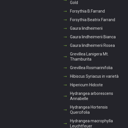
Gold
Forsythia B.Farrand
Forsythia Beatrix Farrand
Gaura lindheimerii
Gaura lindheimerii Bianca
Gaura lindheimerii Rosea
Grevillea Lanigera Mt.
Thamburita
Grevillea Rosmarinifolia
Hibiscus Syriacus in varietà
Hipericum Hidcote
Hydrangea arborescens
Annabelle
Hydrangea Hortensis
Quercifolia
Hydrangea macrophylla
Leuchtfeuer