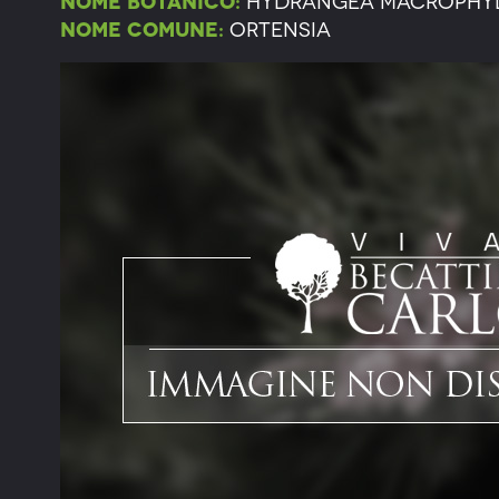
Nome botanico:
Hydrangea macrophy
Nome comune:
Ortensia