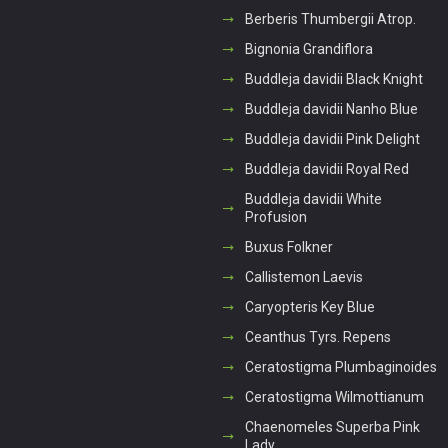
Berberis Thumbergii Atrop.
Bignonia Grandiflora
Buddleja davidii Black Knight
Buddleja davidii Nanho Blue
Buddleja davidii Pink Delight
Buddleja davidii Royal Red
Buddleja davidii White
Profusion
Buxus Folkner
Callistemon Laevis
Caryopteris Key Blue
Ceanthus Tyrs. Repens
Ceratostigma Plumbaginoides
Ceratostigma Wilmottianum
Chaenomeles Superba Pink
Lady