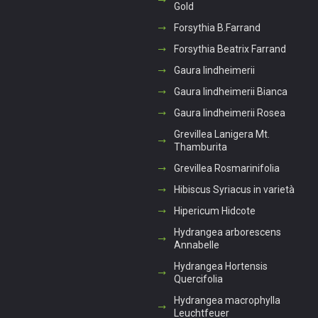
Gold
Forsythia B.Farrand
Forsythia Beatrix Farrand
Gaura lindheimerii
Gaura lindheimerii Bianca
Gaura lindheimerii Rosea
Grevillea Lanigera Mt.
Thamburita
Grevillea Rosmarinifolia
Hibiscus Syriacus in varietà
Hipericum Hidcote
Hydrangea arborescens
Annabelle
Hydrangea Hortensis
Quercifolia
Hydrangea macrophylla
Leuchtfeuer