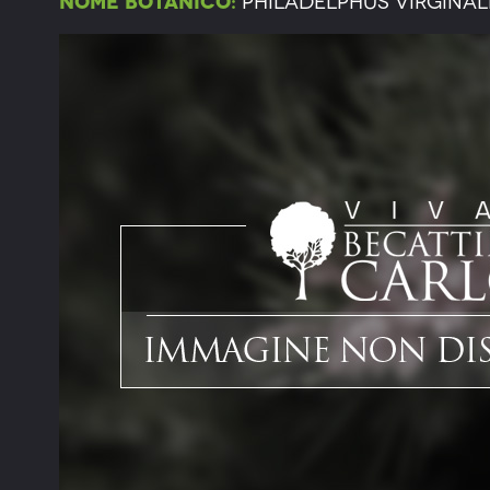
Nome botanico:
Philadelphus virginal