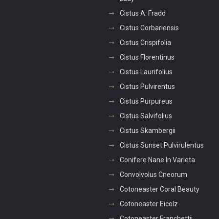
Cistus A. Fradd
Cistus Corbariensis
Cistus Crispifolia
Cistus Florentinus
Cistus Laurifolius
Cistus Pulvirentus
Cistus Purpureus
Cistus Salvifolius
Cistus Skambergii
Cistus Sunset Pulvirulentus
Conifere Nane In Varieta
Convolvolus Cneorum
Cotoneaster Coral Beauty
Cotoneaster Eicolz
Cotoneaster Franchettii